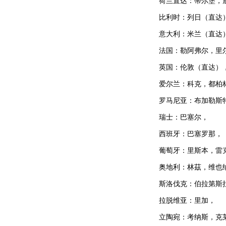
荷兰直达：蒂尔堡，
比利时：列日（直达
意大利：米兰（直达
法国：勒阿弗尔，里
英国：伦敦（直达）
爱尔兰：科克，都柏
罗马尼亚：布加勒斯
瑞士：巴塞尔，
西班牙：巴塞罗那，
葡萄牙：里斯本，雷
奥地利：林茲，维也
斯洛伐克：伯拉第斯
拉脱维亚：里加，
立陶宛：考纳斯，克