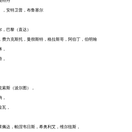
鹿特丹
），安特卫普，布鲁塞尔
）
尔，巴黎（直达）
，费力克斯托，曼彻斯特，格拉斯哥，阿伯丁，伯明翰
林，
特，
克索斯（波尔图），
纳，
拉瓦，
莱佩达，帕涅韦日斯，希奥利艾，维尔纽斯，