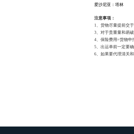
爱沙尼亚：塔林
注意事项：
1、货物尽量提前交
3、对于贵重量和易
4、保险费用=货物
5、出运单前一定要
6、如果要代理清关